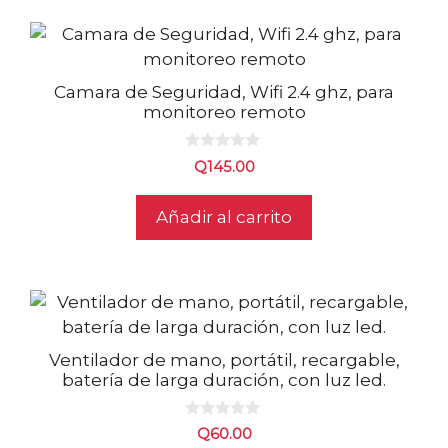
Camara de Seguridad, Wifi 2.4 ghz, para
monitoreo remoto
0
Q
145.00
d
e
5
Añadir al carrito
Ventilador de mano, portátil, recargable,
batería de larga duración, con luz led.
0
Q
60.00
d