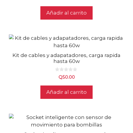
d
e
5
Añadir al carrito
Kit de cables y adapatadores, carga rapida
hasta 60w
0
Q
50.00
d
e
5
Añadir al carrito