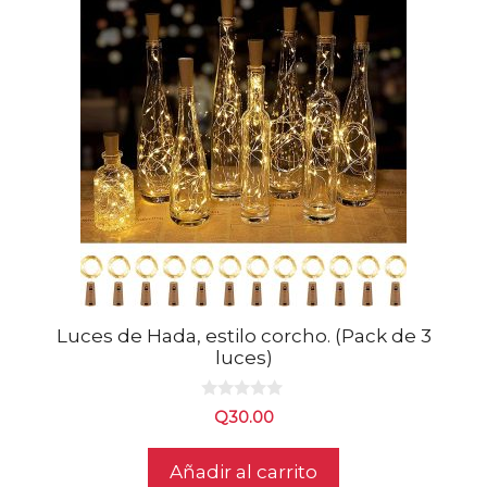
Luces de Hada, estilo corcho. (Pack de 3
luces)
0
Q
30.00
d
e
5
Añadir al carrito