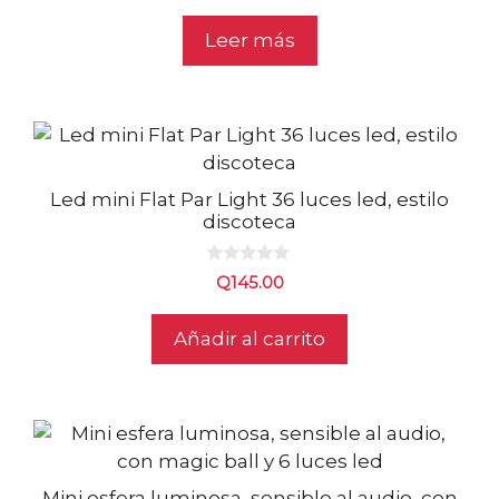
e
5
Leer más
Led mini Flat Par Light 36 luces led, estilo
discoteca
0
Q
145.00
d
e
5
Añadir al carrito
Mini esfera luminosa, sensible al audio, con