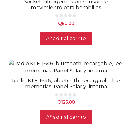
Socket inteligente con sensor de
movimiento para bombillas
0
Q
50.00
d
e
5
Añadir al carrito
Radio KTF-1646, bluetooth, recargable, lee
memorias. Panel Solar y linterna
0
Q
125.00
d
e
5
Añadir al carrito