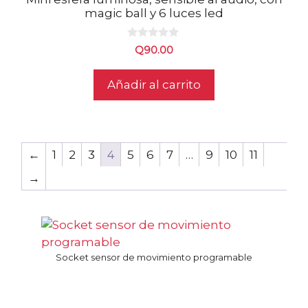
magic ball y 6 luces led
0
Q
90.00
d
e
5
Añadir al carrito
←
1
2
3
4
5
6
7
…
9
10
11
→
Socket sensor de movimiento programable