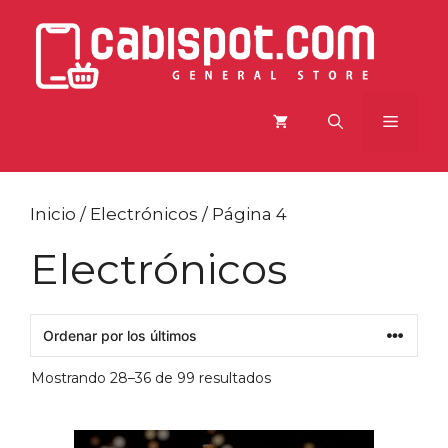
Saltar
al
contenido
Menú
Inicio
/
Electrónicos
/ Página 4
Electrónicos
Ordenado
Mostrando 28–36 de 99 resultados
por
los
últimos