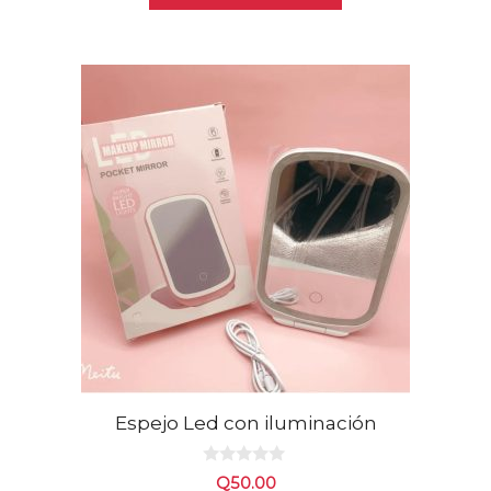
Espejo Led con iluminación
0
Q
50.00