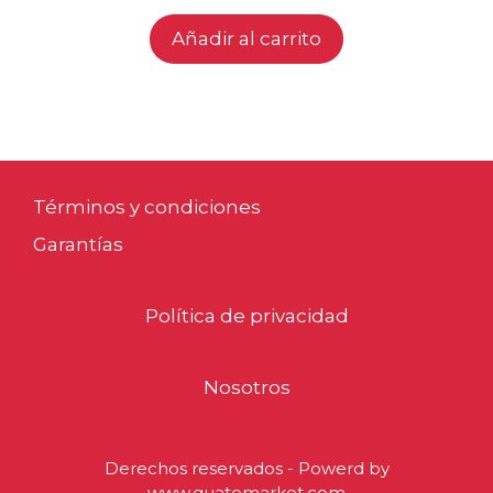
precio
precio
Añadir al carrito
original
actual
era:
es:
Q105.00.
Q79.00.
Términos y condiciones
Garantías
Política de privacidad
Nosotros
Derechos reservados - Powerd by
Artículo añadido al carrito.
Finalizar Compra
www.guatemarket.com