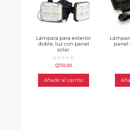
Lámpara para exterior
Lámpara
doble, luz con panel
panel 
solar.
0
Q
110.00
d
e
5
Añadir al carrito
Añad