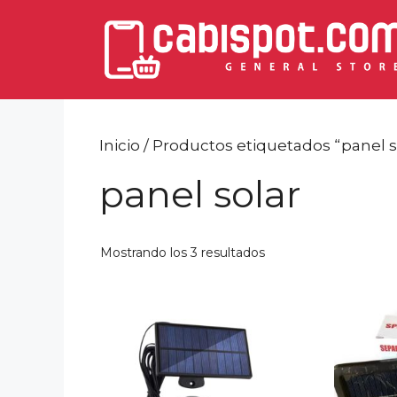
Saltar
al
contenido
Inicio
/ Productos etiquetados “panel s
panel solar
Ordenado
Mostrando los 3 resultados
por
los
últimos