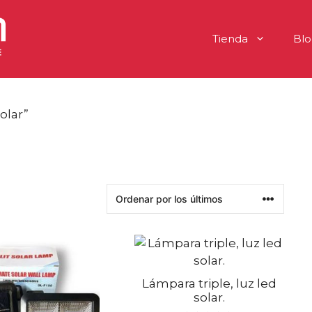
Tienda
Blo
olar”
Lámpara triple, luz led
solar.