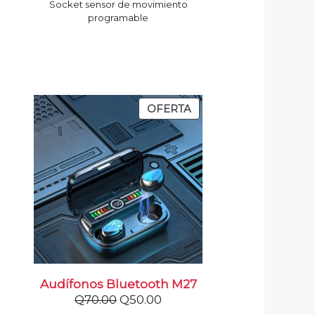
Socket sensor de movimiento
programable
PRODUCTO
OFERTA
EN
OFERTA
Audífonos Bluetooth M27
El
El
Q
70.00
Q
50.00