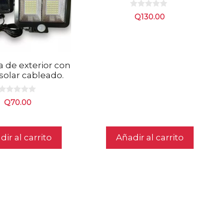
0
Q
130.00
d
e
5
 de exterior con
solar cableado.
0
Q
70.00
d
e
5
ir al carrito
Añadir al carrito