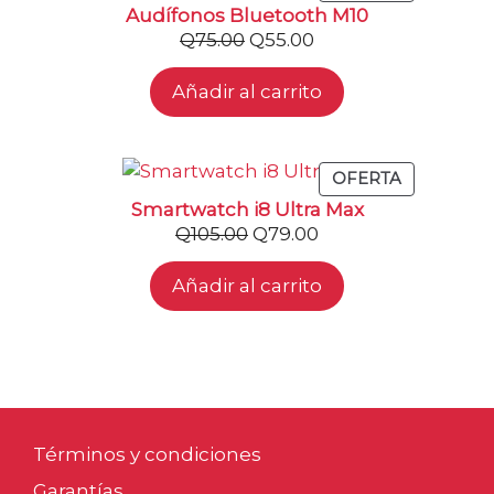
EN
Audífonos Bluetooth M10
OFERTA
El
El
Q
75.00
Q
55.00
precio
precio
Añadir al carrito
original
actual
era:
es:
Q75.00.
Q55.00.
PRODUCT
OFERTA
EN
Smartwatch i8 Ultra Max
OFERTA
El
El
Q
105.00
Q
79.00
precio
precio
Añadir al carrito
original
actual
era:
es:
Q105.00.
Q79.00.
Términos y condiciones
Garantías