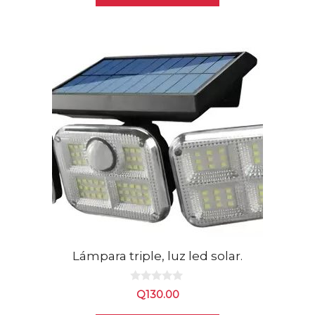
Lámpara triple, luz led solar.
0
Q
130.00
d
e