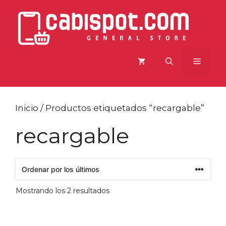
Saltar
al
contenido
Menú
Inicio
/ Productos etiquetados “recargable”
recargable
Ordenado
Mostrando los 2 resultados
por
los
últimos