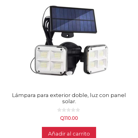
Lámpara para exterior doble, luz con panel
solar.
0
Q
110.00
d
e
5
Añadir al carrito