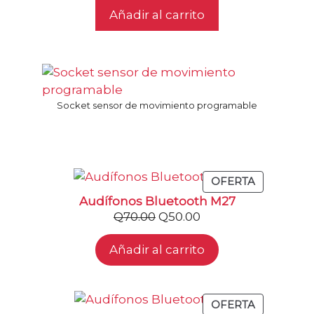
5
Añadir al carrito
Socket sensor de movimiento programable
PRODUCT
OFERTA
EN
Audífonos Bluetooth M27
OFERTA
El
El
Q
70.00
Q
50.00
precio
precio
Añadir al carrito
original
actual
era:
es:
Q70.00.
Q50.00.
PRODUCT
OFERTA