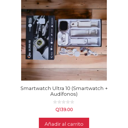
Smartwatch Ultra 10 (Smartwatch +
Audífonos)
0
Q
139.00
d
e
5
Añadir al carrito