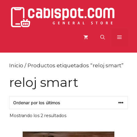
Saltar
al
contenido
Menú
Inicio
/ Productos etiquetados “reloj smart”
reloj smart
Ordenado
Mostrando los 2 resultados
por
los
últimos