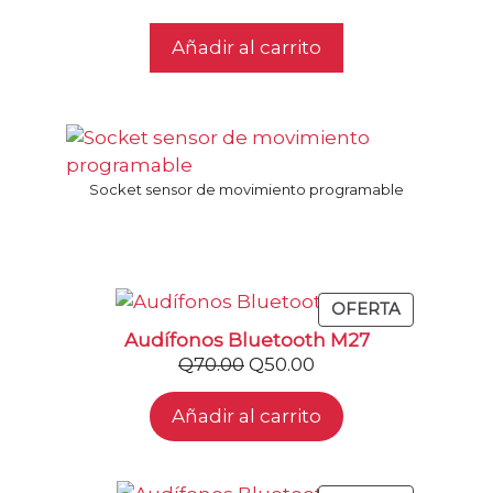
d
e
5
Añadir al carrito
Socket sensor de movimiento programable
PRODUCT
OFERTA
EN
Audífonos Bluetooth M27
OFERTA
El
El
Q
70.00
Q
50.00
precio
precio
Añadir al carrito
original
actual
era:
es:
Q70.00.
Q50.00.