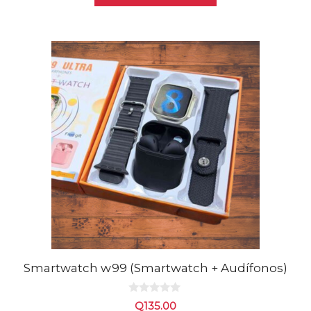
Smartwatch w99 (Smartwatch + Audífonos)
0
Q
135.00