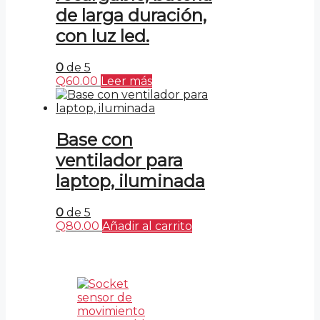
de larga duración,
con luz led.
0
de 5
Q
60.00
Leer más
Base con
ventilador para
laptop, iluminada
0
de 5
Q
80.00
Añadir al carrito