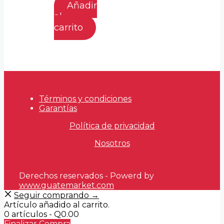
precio
El
Añadir
original
precio
al
era:
actual
carrito
Q105.00.
es:
Q79.00.
Términos y condiciones
Garantías
Política de privacidad
Nosotros
Derechos reservados - Powerd by
www.guatemarket.com
Seguir comprando →
Artículo añadido al carrito.
0 artículos -
Q
0.00
Finalizar Compra