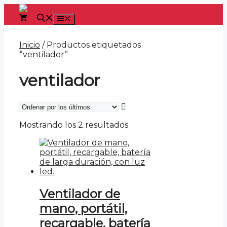
Saltar
al
0
Menú
contenido
Inicio
/ Productos etiquetados
“ventilador”
ventilador
Ordenado
Mostrando los 2 resultados
por
los
últimos
Ventilador de
mano, portátil,
recargable, batería