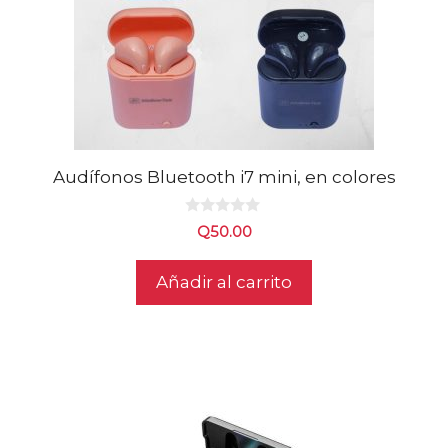
Audífonos Bluetooth i7 mini, en colores
0
Q
50.00
d
e
5
Añadir al carrito