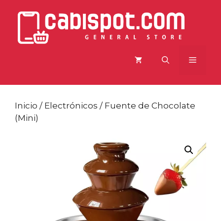
Saltar
al
contenido
Menú
Inicio
/
Electrónicos
/ Fuente de Chocolate
(Mini)