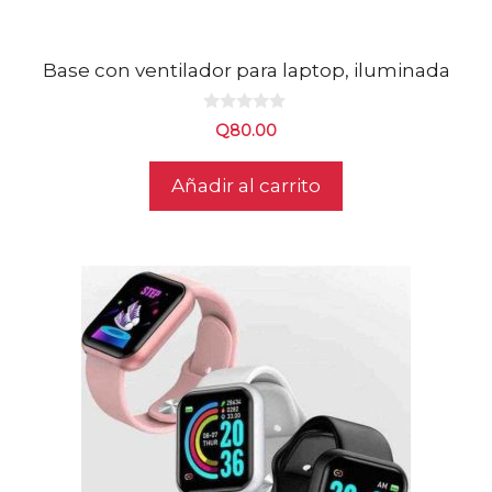
Base con ventilador para laptop, iluminada
0
Q
80.00
d
e
5
Añadir al carrito