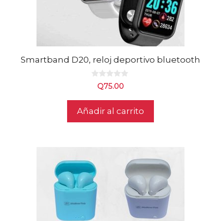
Smartband D20, reloj deportivo bluetooth
0
Q
75.00
d
e
5
Añadir al carrito