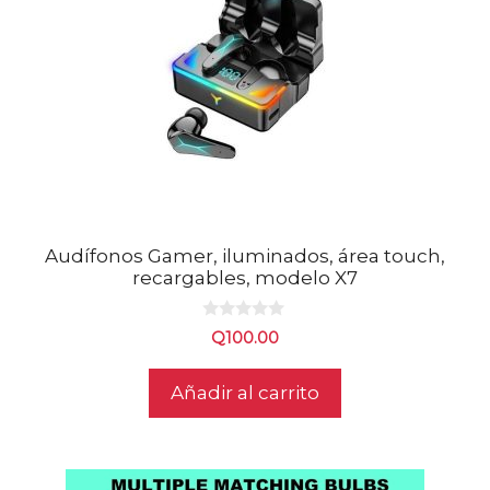
Audífonos Gamer, iluminados, área touch,
recargables, modelo X7
0
Q
100.00
d
e
5
Añadir al carrito